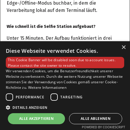
Edge-/Offline-Modus buchbar, in dem die
Verarbeitung lokal auf dem Terminal läuft.
Wie schnell ist die Selfie Station aufgebaut?
Unter 15 Minuten. Der Aufbau funktioniert in drei
×
Schritten: Flightcase öffnen, System aufstellen, Strom
Diese Webseite verwendet Cookies.
anschließen. Die Software startet automatisch mit
der vorkonfigurierten Event-Konfiguration — inklusive
This Cookie Banner will be disabled soon due to account issues.
Please contact the site owner to resolve.
Branding, KI-Features und Datenformular. Keine IT-
Wir verwenden Cookies, um die Benutzerfreundlichkeit unserer
Kenntnisse erforderlich, kein Techniker vor Ort nötig.
Website zu verbessern. Durch die weitere Nutzung unserer Webseite
Die Selfie Station ist das kompakteste System im
stimmen Sie der Verwendung von Cookies gemäß unserer Cookie-
Richtlinie zu.
Weitere Informationen
UpReach-Portfolio und passt in jeden Lieftwagen. Für
Kunden die den Aufbau nicht selbst übernehmen
PERFORMANCE
TARGETING
möchten, bietet UpReach einen optionalen
DETAILS ANZEIGEN
Aufbauservice.
ALLE AKZEPTIEREN
ALLE ABLEHNEN
Was kostet eine Selfie Station?
POWERED BY COOKIESCRIPT