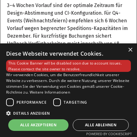
3–4 Wochen Vorlauf sind der optimale Zeitraum für
Design-Abstimmung und CI-Konfiguration. Für Q4-
Events (Weihnachtsfeiern) empfehlen sich 6 Wochen
Vorlauf wegen begrenzter Speditions-Kapazitäten im
Dezember. Für kurzfristige Buchungen sichert
UpReach Verfügbarkeiten meist innerhalb von 48
×
Stunden ab.
Diese Webseite verwendet Cookies.
This Cookie Banner will be disabled soon due to account issues.
Please contact the site owner to resolve.
Wir verwenden Cookies, um die Benutzerfreundlichkeit unserer
Weitere Unterstützung nötig?
Website zu verbessern. Durch die weitere Nutzung unserer Webseite
stimmen Sie der Verwendung von Cookies gemäß unserer Cookie-
Richtlinie zu.
Weitere Informationen
Unser Team antwortet innerhalb von 48 Stunden.
PERFORMANCE
TARGETING
DETAILS ANZEIGEN
Kontakt
ALLE AKZEPTIEREN
ALLE ABLEHNEN
POWERED BY COOKIESCRIPT