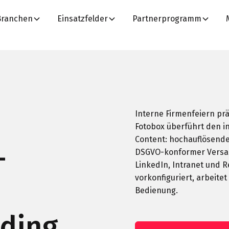
Branchen
Einsatzfelder
Partnerprogramm
Interne Firmenfeiern pr
Fotobox überführt den 
Content: hochauflösend
—
DSGVO-konformer Versand
LinkedIn, Intranet und 
vorkonfiguriert, arbeite
Bedienung.
ding