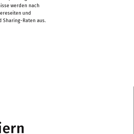
nisse werden nach
iereseiten und
d Sharing-Raten aus.
iern