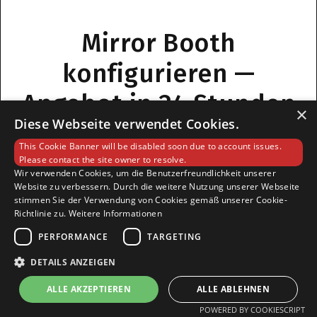
Mirror Booth
konfigurieren —
Angebot in 24 Stunden
×
Diese Webseite verwendet Cookies.
This Cookie Banner will be disabled soon due to account issues.
Unser Team meldet sich innerhalb von 24 Stunden mit einer
Please contact the site owner to resolve.
Empfehlung.
Wir verwenden Cookies, um die Benutzerfreundlichkeit unserer
Website zu verbessern. Durch die weitere Nutzung unserer Webseite
stimmen Sie der Verwendung von Cookies gemäß unserer Cookie-
Richtlinie zu.
Weitere Informationen
Vorname
Nachname
PERFORMANCE
TARGETING
DETAILS ANZEIGEN
ALLE AKZEPTIEREN
ALLE ABLEHNEN
Email
POWERED BY COOKIESCRIPT