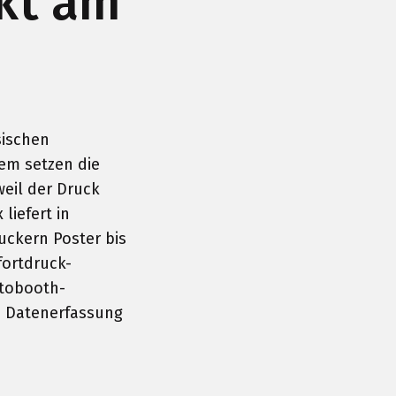
ekt am
sischen
dem setzen die
weil der Druck
liefert in
uckern Poster bis
fortdruck-
otobooth-
e Datenerfassung