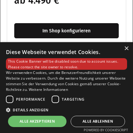
ab 4.490 €
Im Shop konfigurieren
×
Diese Webseite verwendet Cookies.
System gehört dir sofort
This Cookie Banner will be disabled soon due to account issues.
Please contact the site owner to resolve.
Software-Ökosystem 12 Monate inklusive
Wir verwenden Cookies, um die Benutzerfreundlichkeit unserer
Website zu verbessern. Durch die weitere Nutzung unserer Webseite
KI-Module credit-basiert
stimmen Sie der Verwendung von Cookies gemäß unserer Cookie-
Richtlinie zu.
Weitere Informationen
PERFORMANCE
TARGETING
DETAILS ANZEIGEN
Leasen
ALLE AKZEPTIEREN
ALLE ABLEHNEN
POWERED BY COOKIESCRIPT