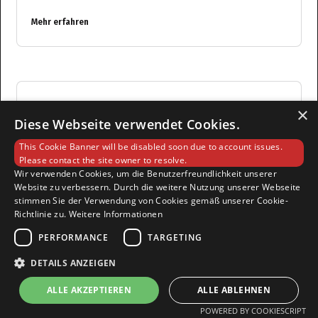
Mehr erfahren
Nachhaltige Event-IT — ESG-
×
Diese Webseite verwendet Cookies.
konforme Fotoboxen
This Cookie Banner will be disabled soon due to account issues.
Please contact the site owner to resolve.
Nachhaltigkeit (ESG) ist auf B2B-Messen keine
Wir verwenden Cookies, um die Benutzerfreundlichkeit unserer
freiwillige Selbstverpflichtung mehr — sie ist eine
Website zu verbessern. Durch die weitere Nutzung unserer Webseite
Compliance-Vorgabe von Procurement-Abteilungen in
stimmen Sie der Verwendung von Cookies gemäß unserer Cookie-
Konzernen.
Richtlinie zu.
Weitere Informationen
PERFORMANCE
TARGETING
Mehr erfahren
DETAILS ANZEIGEN
ALLE AKZEPTIEREN
ALLE ABLEHNEN
POWERED BY COOKIESCRIPT