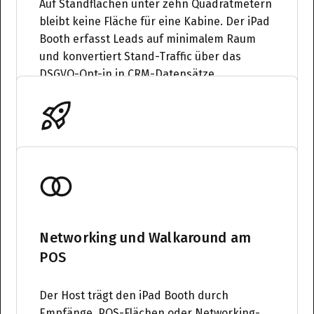
Auf Standflächen unter zehn Quadratmetern
bleibt keine Fläche für eine Kabine. Der iPad
Booth erfasst Leads auf minimalem Raum
und konvertiert Stand-Traffic über das
DSGVO-Opt-in in CRM-Datensätze.
Pop-ups und mobile Aktivierungen
Bei Roadshows und Pop-ups wechselt der
Standort ständig. Das Tablet-System ist in
Networking und Walkaround am
Minuten betriebsfertig und reist im
POS
Handgepäck. Die Software-UI bleibt in
deinem Markendesign — vom Startscreen
bis zum Share-Link.
Der Host trägt den iPad Booth durch
Empfänge, POS-Flächen oder Networking-