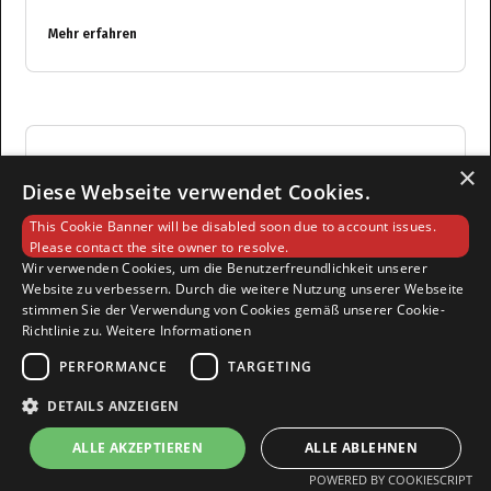
Mehr erfahren
Nachhaltige Event-IT — ESG-
×
Diese Webseite verwendet Cookies.
konforme Fotoboxen
This Cookie Banner will be disabled soon due to account issues.
Please contact the site owner to resolve.
Nachhaltigkeit (ESG) ist auf B2B-Messen keine
Wir verwenden Cookies, um die Benutzerfreundlichkeit unserer
freiwillige Selbstverpflichtung mehr — sie ist eine
Website zu verbessern. Durch die weitere Nutzung unserer Webseite
Compliance-Vorgabe von Procurement-Abteilungen in
stimmen Sie der Verwendung von Cookies gemäß unserer Cookie-
Konzernen.
Richtlinie zu.
Weitere Informationen
PERFORMANCE
TARGETING
Mehr erfahren
DETAILS ANZEIGEN
ALLE AKZEPTIEREN
ALLE ABLEHNEN
POWERED BY COOKIESCRIPT