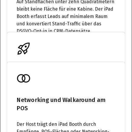
Auf Standflächen unter zehn Quadratmetern
bleibt keine Fläche für eine Kabine. Der iPad
Booth erfasst Leads auf minimalem Raum
und konvertiert Stand-Traffic über das
DSGVO-Opt-in in CRM-Datensätze.
Pop-ups und mobile Aktivierungen
Bei Roadshows und Pop-ups wechselt der
Standort ständig. Das Tablet-System ist in
Networking und Walkaround am
Minuten betriebsfertig und reist im
POS
Handgepäck. Die Software-UI bleibt in
deinem Markendesign — vom Startscreen
bis zum Share-Link.
Der Host trägt den iPad Booth durch
Empfänge, POS-Flächen oder Networking-