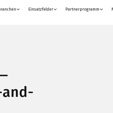
Branchen
Einsatzfelder
Partnerprogramm
 —
-and-