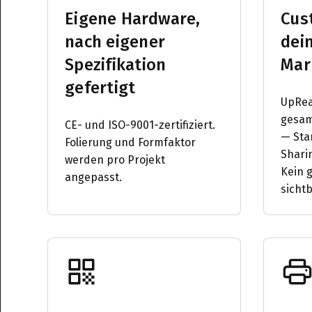
Eigene Hardware,
Cus
nach eigener
dei
Spezifikation
Mar
gefertigt
UpRea
gesam
CE- und ISO-9001-zertifiziert.
— Star
Folierung und Formfaktor
Shari
werden pro Projekt
Kein 
angepasst.
sichtb