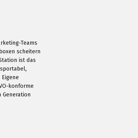
arketing-Teams
boxen scheitern
tation ist das
nsportabel,
. Eigene
SGVO-konforme
n Generation