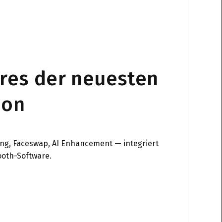
ures der neuesten
ion
ung, Faceswap, AI Enhancement — integriert
ooth-Software.