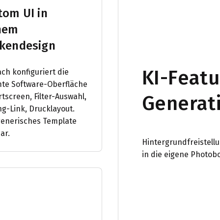
tom UI in
nem
kendesign
KI-Feat
ch konfiguriert die
te Software-Oberfläche
Generat
tscreen, Filter-Auswahl,
ng-Link, Drucklayout.
generisches Template
ar.
Hintergrundfreistell
in die eigene Photob