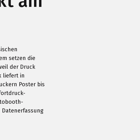
ekt am
sischen
dem setzen die
weil der Druck
liefert in
uckern Poster bis
fortdruck-
otobooth-
e Datenerfassung