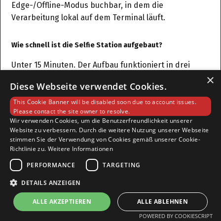
Edge-/Offline-Modus buchbar, in dem die
Verarbeitung lokal auf dem Terminal läuft.
Wie schnell ist die Selfie Station aufgebaut?
Unter 15 Minuten. Der Aufbau funktioniert in drei
×
Schritten: Flightcase öffnen, System aufstellen, Strom
Diese Webseite verwendet Cookies.
anschließen. Die Software startet automatisch mit
der vorkonfigurierten Event-Konfiguration — inklusive
This Cookie Banner will be disabled soon due to account issues.
Please contact the site owner to resolve.
Branding, KI-Features und Datenformular. Keine IT-
Wir verwenden Cookies, um die Benutzerfreundlichkeit unserer
Kenntnisse erforderlich, kein Techniker vor Ort nötig.
Website zu verbessern. Durch die weitere Nutzung unserer Webseite
Die Selfie Station ist das kompakteste System im
stimmen Sie der Verwendung von Cookies gemäß unserer Cookie-
Richtlinie zu.
Weitere Informationen
UpReach-Portfolio und passt in jeden Lieftwagen. Für
Kunden die den Aufbau nicht selbst übernehmen
PERFORMANCE
TARGETING
möchten, bietet UpReach einen optionalen
DETAILS ANZEIGEN
Aufbauservice.
ALLE AKZEPTIEREN
ALLE ABLEHNEN
Was kostet eine Selfie Station?
POWERED BY COOKIESCRIPT