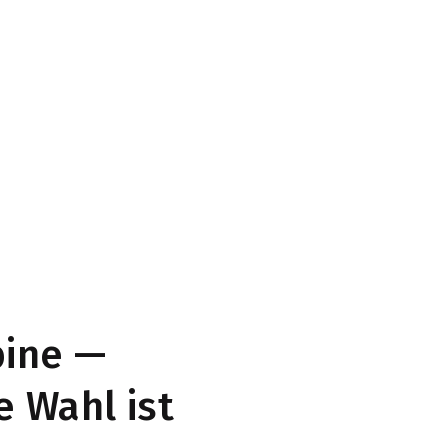
bine —
e Wahl ist