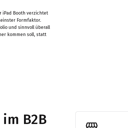
r iPad Booth verzichtet
leinster Formfaktor.
lio und sinnvoll überall
her kommen soll, statt
 im B2B