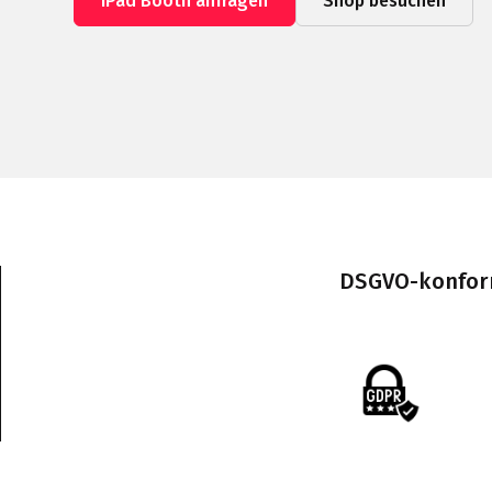
iPad Booth anfragen
Shop besuchen
DSGVO-konform 