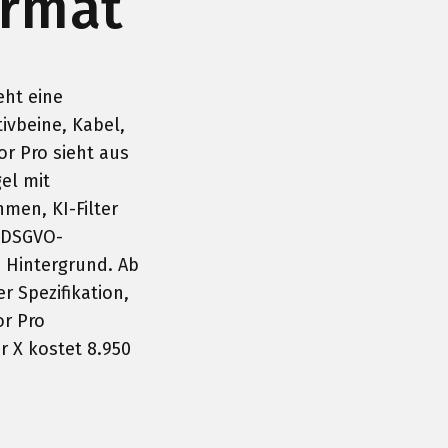
ormat
eht eine
ivbeine, Kabel,
or Pro sieht aus
el mit
men, KI-Filter
 DSGVO-
 Hintergrund. Ab
r Spezifikation,
or Pro
r X kostet 8.950