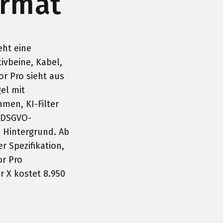
ormat
eht eine
ivbeine, Kabel,
or Pro sieht aus
el mit
men, KI-Filter
 DSGVO-
 Hintergrund. Ab
r Spezifikation,
or Pro
r X kostet 8.950