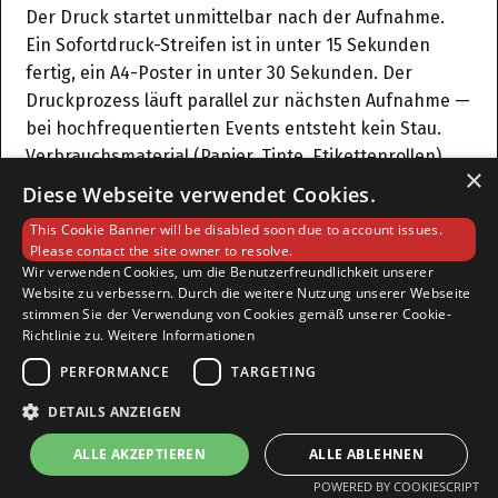
Der Druck startet unmittelbar nach der Aufnahme.
Ein Sofortdruck-Streifen ist in unter 15 Sekunden
fertig, ein A4-Poster in unter 30 Sekunden. Der
Druckprozess läuft parallel zur nächsten Aufnahme —
bei hochfrequentierten Events entsteht kein Stau.
Verbrauchsmaterial (Papier, Tinte, Etikettenrollen)
×
wird von UpReach vorkalkuliert und mitgeliefert. Bei
Diese Webseite verwendet Cookies.
längeren Kampagnen kann Verbrauchsmaterial
This Cookie Banner will be disabled soon due to account issues.
nachbestellt werden.
Please contact the site owner to resolve.
Wir verwenden Cookies, um die Benutzerfreundlichkeit unserer
Website zu verbessern. Durch die weitere Nutzung unserer Webseite
Was kostet eine Fotobox mit Sofortdruck?
stimmen Sie der Verwendung von Cookies gemäß unserer Cookie-
Richtlinie zu.
Weitere Informationen
Die Kosten richten sich nach System, Druckformat
PERFORMANCE
TARGETING
und Einsatzdauer. Orientierung: Ein UpReach-System
mit integriertem A4-Drucker beginnt ab einem
DETAILS ANZEIGEN
niedrigen vierstelligen Betrag (Kauf, netto). Die
ALLE AKZEPTIEREN
ALLE ABLEHNEN
Mietpreise liegen im dreistelligen Bereich pro
Eventtag — abhängig vom System und Druckformat.
POWERED BY COOKIESCRIPT