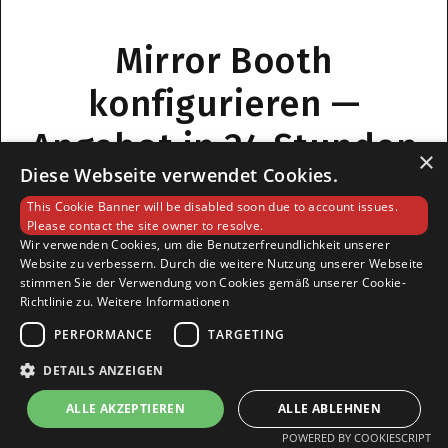
Mirror Booth
konfigurieren —
Angebot in 24 Stunden
×
Diese Webseite verwendet Cookies.
This Cookie Banner will be disabled soon due to account issues.
Unser Team meldet sich innerhalb von 24 Stunden mit einer
Please contact the site owner to resolve.
Empfehlung.
Wir verwenden Cookies, um die Benutzerfreundlichkeit unserer
Website zu verbessern. Durch die weitere Nutzung unserer Webseite
stimmen Sie der Verwendung von Cookies gemäß unserer Cookie-
Richtlinie zu.
Weitere Informationen
Vorname
Nachname
PERFORMANCE
TARGETING
DETAILS ANZEIGEN
ALLE AKZEPTIEREN
ALLE ABLEHNEN
Email
POWERED BY COOKIESCRIPT