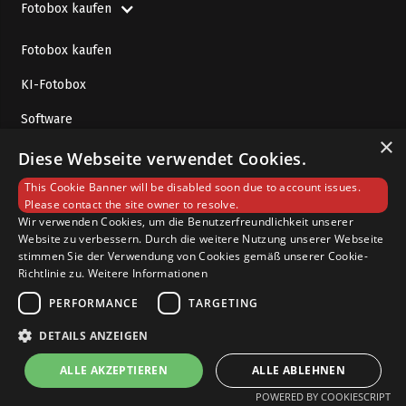
Fotobox kaufen
Fotobox kaufen
KI-Fotobox
Software
×
Hardware
Diese Webseite verwendet Cookies.
This Cookie Banner will be disabled soon due to account issues.
Please contact the site owner to resolve.
Einsatzfelder
Wir verwenden Cookies, um die Benutzerfreundlichkeit unserer
Website zu verbessern. Durch die weitere Nutzung unserer Webseite
stimmen Sie der Verwendung von Cookies gemäß unserer Cookie-
Awardverleihung
Richtlinie zu.
Weitere Informationen
PERFORMANCE
TARGETING
Brand Activation
DETAILS ANZEIGEN
Firmenfeier
ALLE AKZEPTIEREN
ALLE ABLEHNEN
Firmensommerfest
POWERED BY COOKIESCRIPT