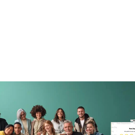
Mehr als 200 B2B-Marken aus ganz Europa
vertrauen auf UpReach — von der Agentur bis
zum Enterprise-Konzern.